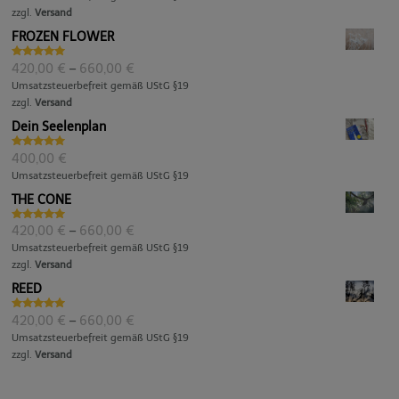
bis
zzgl.
Versand
660,00 €
FROZEN FLOWER
Bewertet
Preisspanne:
420,00
€
–
660,00
€
mit
5.00
420,00 €
Umsatzsteuerbefreit gemäß UStG §19
von 5
bis
zzgl.
Versand
660,00 €
Dein Seelenplan
Bewertet
400,00
€
mit
5.00
Umsatzsteuerbefreit gemäß UStG §19
von 5
THE CONE
Bewertet
Preisspanne:
420,00
€
–
660,00
€
mit
5.00
420,00 €
Umsatzsteuerbefreit gemäß UStG §19
von 5
bis
zzgl.
Versand
660,00 €
REED
Bewertet
Preisspanne:
420,00
€
–
660,00
€
mit
5.00
420,00 €
Umsatzsteuerbefreit gemäß UStG §19
von 5
bis
zzgl.
Versand
660,00 €