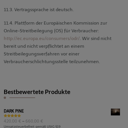
11.3. Vertragssprache ist deutsch.
11.4. Plattform der Europäischen Kommission zur
Online-Streitbeilegung (OS) für Verbraucher:
http://ec.europa.eu/consumers/odr/
. Wir sind nicht
bereit und nicht verpflichtet an einem
Streitbeilegungsverfahren vor einer
Verbraucherschlichtungsstelle teilzunehmen.
Bestbewertete Produkte
DARK PINE
Bewertet
Preisspanne:
420,00
€
–
660,00
€
mit
5.00
420,00 €
Umsatzsteuerbefreit gemäß UStG §19
von 5