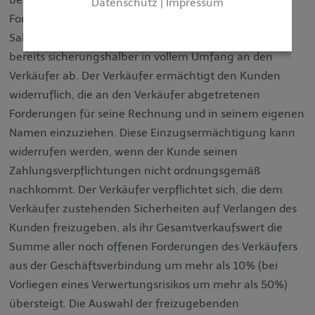
Datenschutz
|
Impressum
Forderungen (einschließlich sämtlicher
Saldoforderungen aus Kontokorrent) tritt der Kunde
bereits sicherungshalber in vollem Umfang an den
Verkäufer ab. Der Verkäufer ermächtigt den Kunden
widerruflich, die an den Verkäufer abgetretenen
Forderungen für seine Rechnung und in seinem eigenen
Namen einzuziehen. Diese Einzugsermächtigung kann
widerrufen werden, wenn der Kunde seinen
Zahlungsverpflichtungen nicht ordnungsgemäß
nachkommt. Der Verkäufer verpflichtet sich, die dem
Verkäufer zustehenden Sicherheiten auf Verlangen des
Kunden freizugeben, als ihr Gesamtverkaufswert die
Summe aller noch offenen Forderungen des Verkäufers
aus der Geschäftsverbindung um mehr als 10% (bei
Vorliegen eines Verwertungsrisikos um mehr als 50%)
übersteigt. Die Auswahl der freizugebenden