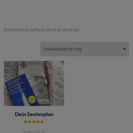
Einzelnes Ergebnis wird angezeigt
Dein Seelenplan
Bewertet
mit
400,00
€