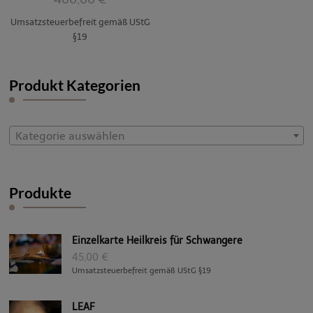
5.00
von 5
Umsatzsteuerbefreit gemäß UStG
§19
Produkt Kategorien
Kategorie auswählen
Produkte
Einzelkarte Heilkreis für Schwangere
45,00
€
Umsatzsteuerbefreit gemäß UStG §19
LEAF