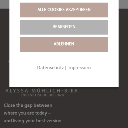
ALLE COOKIES AKZEPTIEREN
BEARBEITEN
ABLEHNEN
Datenschutz
|
Impressum
Close the gap between
where you are today –
and living your best version.